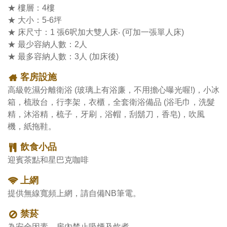
★ 樓層：4樓

★ 大小：5-6坪

★ 床尺寸：1 張6呎加大雙人床‧ (可加一張單人床)

★ 最少容納人數：2人

★ 最多容納人數：3人 (加床後)
客房設施
高級乾濕分離衛浴 (玻璃上有浴廉，不用擔心曝光喔!)，小冰
箱，梳妝台，行李架，衣櫃，全套衛浴備品 (浴毛巾，洗髮
精，沐浴精，梳子，牙刷，浴帽，刮鬍刀，香皂)，吹風
機，紙拖鞋。
飲食小品
迎賓茶點和星巴克咖啡
上網
提供無線寬頻上網，請自備NB筆電。
禁菸
為安全因素，房內禁止吸煙及炊煮。