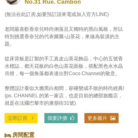
No.31 Rue. Cambon
(無法在此訂房,如要預訂請來電或加入官方LINE)

老闆最喜歡香奈兒時尚俐落且又獨特的黑白風格，所以
特別挑選香奈兒的代表圖騰-山茶花，來做為裝潢的主
題。

從床背板是訂製的手工真皮山茶花飾品，中心的五號香
水標誌，都天花板的白色山茶花面板，搭配黑色水水晶
吊燈，每一個角落都表達出對Coco Channel的敬意。

整體設計看似大膽黑白相間，卻褪變成不敗的時尚經典! 
(ps. CHANNEL 的第一家店，也是目前的總部旗艦店，
就是在法國巴黎市的康朋街31號)
立即訂房
我要評價
更多圖片
房間配置