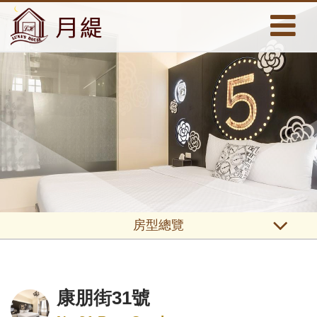
房型總覽
康朋街31號