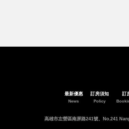
最新優惠
訂房須知
訂
News
Policy
Booki
高雄市左營區南屏路241號、No.241 Nanping R