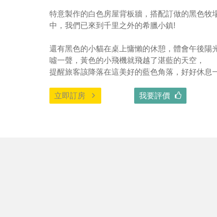
特意製作的白色房屋背板牆，搭配訂做的黑色牧
中，我們已來到千里之外的希臘小鎮!

還有黑色的小貓在桌上慵懶的休憩，體會午後陽光的
噓一聲，黃色的小飛機就飛越了湛藍的天空，

提醒旅客該降落在這美好的藍色角落，好好休息一
立即訂房
我要評價