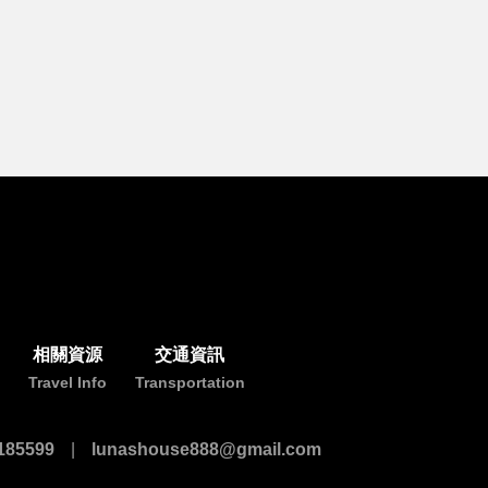
相關資源
交通資訊
Travel Info
Transportation
85599
lunashouse888@gmail.com