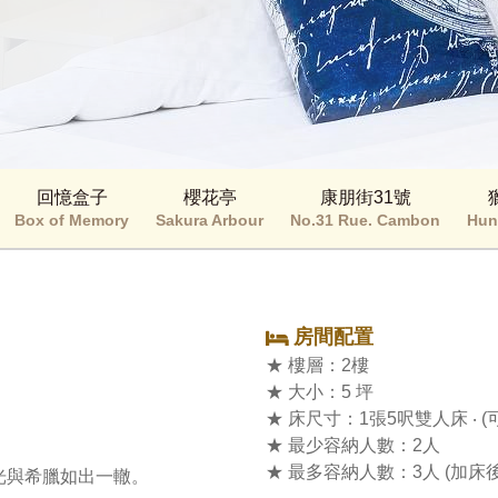
回憶盒子
櫻花亭
康朋街31號
Box of Memory
Sakura Arbour
No.31 Rue. Cambon
Hun
房間配置
★ 樓層：2樓

★ 大小：5 坪

★ 床尺寸：1張5呎雙人床 ‧ (
★ 最少容納人數：2人

★ 最多容納人數：3人 (加床後
與希臘如出一轍。
