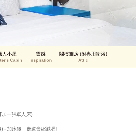
獵人小屋
靈感
閣樓雅房 (附專用衛浴)
ter's Cabin
Inspiration
Attic
可加一張單人床)

) - 加床後，走道會縮減喔!