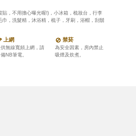
窗貼，不用擔心曝光喔!)，小冰箱，梳妝台，行李
浴毛巾，洗髮精，沐浴精，梳子，牙刷，浴帽，刮鬍
。
上網
禁菸
提供無線寬頻上網，請
為安全因素，房內禁止
自備NB筆電。
吸煙及炊煮。