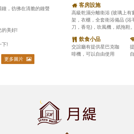
客房設施
場鐘，彷彿在清脆的鐘聲
高級乾濕分離衛浴 (玻璃上有
架，衣櫃，全套衛浴備品 (
刀，香皂)，吹風機，紙拖鞋
美好!

飲食小品
下!
交誼廳有提供星巴克咖
啡機，可以自由使用
更多圖片